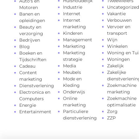
Huishoudelijk
Tweewielers
Auto's en
Industrie
Uncategorized
Motoren
Internet
Vakantie
Banen en
Internet
Verbouwen
opleidingen
marketing
Vervoer en
Beauty en
Kinderen
transport
verzorging
Management
Wijn
Bedrijven
Marketing
Winkelen
Blog
Marketing
Woning en Tui
Boeken en
strategie
Woningen
Tijdschriften
Media
Zakelijk
Cadeau
Meubels
Zakelijke
Content
Mode en
dienstverlenin
marketing
Kleding
Zoekmachine
Dienstverlening
Onderwijs
marketing
Electronica en
Online
Zoekmachine
Computers
marketing
optimalisatie
Energie
Particuliere
Zorg
Entertainment
dienstverlening
ZZP