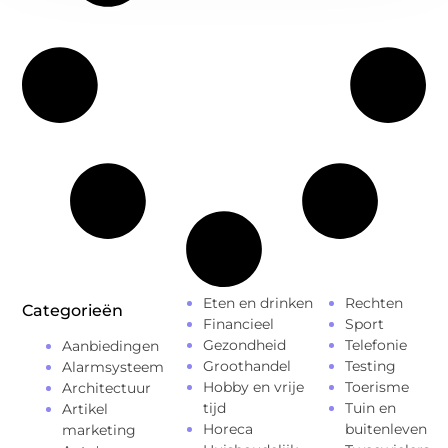
Eten en drinken
Rechten
Categorieën
Financieel
Sport
Gezondheid
Telefonie
Aanbiedingen
Groothandel
Testing
Alarmsysteem
Hobby en vrije
Toerisme
Architectuur
tijd
Tuin en
Artikel
Horeca
buitenleven
marketing