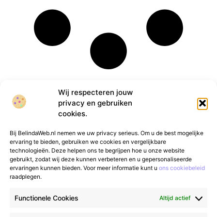
Wij respecteren jouw
privacy en gebruiken
cookies.
Bij BelindaWeb.nl nemen we uw privacy serieus. Om u de best mogelijke
ervaring te bieden, gebruiken we cookies en vergelijkbare
technologieën. Deze helpen ons te begrijpen hoe u onze website
gebruikt, zodat wij deze kunnen verbeteren en u gepersonaliseerde
Van alledaags tot bijzonder – lees het op
ervaringen kunnen bieden. Voor meer informatie kunt u
ons cookiebeleid
raadplegen.
gfgmarketing.nl.
Ontdek inspirerende blogs
en artikelen over alles wat het dagelijks leven
Functionele Cookies
Altijd actief
te bieden heeft.
Bericht categorie