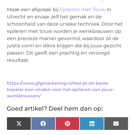
Maak een afspraak bij
Epileren met Touw
in
Utrecht en ervaar zelf het gemak en de
schoonheid van deze unieke techniek. Door het
epileren met touw worden je wenkbrauwen op
een precieze manier gevormd, waardoor ze de
juiste vorm en dikte krijgen die bij jouw gezicht
passen. Dit geeft een prachtig en verzorgd
resultaat.
https://www.gfgmarketing.nl/Hoe-je-de-beste-
kapster-kan-vinden-voor-het-epileren-van-jouw-
wenkbrauwen/
Goed artikel? Deel hem dan op:
X
Facebook
Pinterest
LinkedIn
Email
(Twitter)