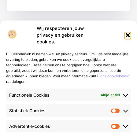
Wij respecteren jouw
privacy en gebruiken
cookies.
Bij BelindaWeb.nl nemen we uw privacy serieus. Om u de best mogelijke
ervaring te bieden, gebruiken we cookies en vergelijkbare
technologieën. Deze helpen ons te begrijpen hoe u onze website
gebruikt, zodat wij deze kunnen verbeteren en u gepersonaliseerde
Van alledaags tot bijzonder – lees het op
ervaringen kunnen bieden. Voor meer informatie kunt u
ons cookiebeleid
raadplegen.
gfgmarketing.nl.
Ontdek inspirerende blogs
en artikelen over alles wat het dagelijks leven
Functionele Cookies
Altijd actief
te bieden heeft.
Bericht categorie
Statistiek Cookies
Advertentie-cookies
Onze informatie