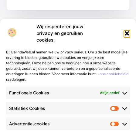
Wij respecteren jouw
privacy en gebruiken
cookies.
Bij BelindaWeb.nl nemen we uw privacy serieus. Om u de best mogelijke
ervaring te bieden, gebruiken we cookies en vergelijkbare
technologieën. Deze helpen ons te begrijpen hoe u onze website
gebruikt, zodat wij deze kunnen verbeteren en u gepersonaliseerde
Van alledaags tot bijzonder – lees het op
ervaringen kunnen bieden. Voor meer informatie kunt u
ons cookiebeleid
raadplegen.
gfgmarketing.nl.
Ontdek inspirerende blogs
en artikelen over alles wat het dagelijks leven
Functionele Cookies
Altijd actief
te bieden heeft.
Bericht categorie
Statistiek Cookies
Advertentie-cookies
Onze informatie