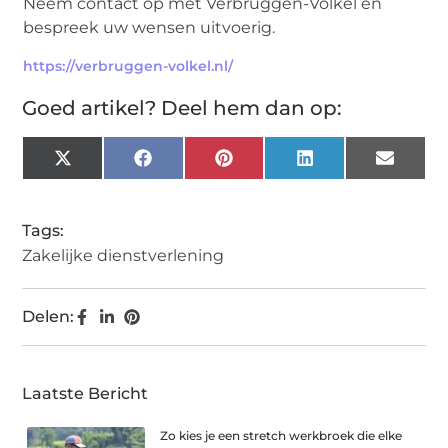
Neem contact op met Verbruggen-Volkel en
bespreek uw wensen uitvoerig.
https://verbruggen-volkel.nl/
Goed artikel? Deel hem dan op:
X
Facebook
Pinterest
LinkedIn
Email
(Twitter)
Tags:
Zakelijke dienstverlening
Delen:
Laatste Bericht
Zo kies je een stretch werkbroek die elke