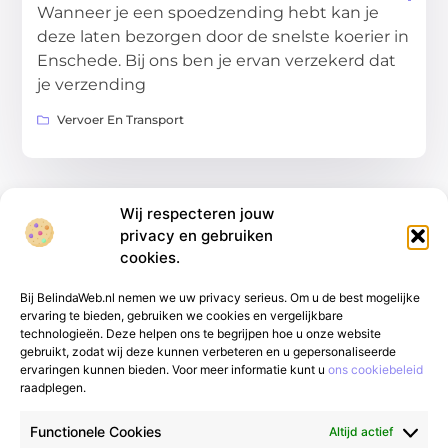
Wanneer je een spoedzending hebt kan je
deze laten bezorgen door de snelste koerier in
Enschede. Bij ons ben je ervan verzekerd dat
je verzending
Vervoer En Transport
Wij respecteren jouw
privacy en gebruiken
cookies.
Bij BelindaWeb.nl nemen we uw privacy serieus. Om u de best mogelijke
ervaring te bieden, gebruiken we cookies en vergelijkbare
technologieën. Deze helpen ons te begrijpen hoe u onze website
gebruikt, zodat wij deze kunnen verbeteren en u gepersonaliseerde
Van alledaags tot bijzonder – lees het op
ervaringen kunnen bieden. Voor meer informatie kunt u
ons cookiebeleid
raadplegen.
gfgmarketing.nl.
Ontdek inspirerende blogs
en artikelen over alles wat het dagelijks leven
Functionele Cookies
Altijd actief
te bieden heeft.