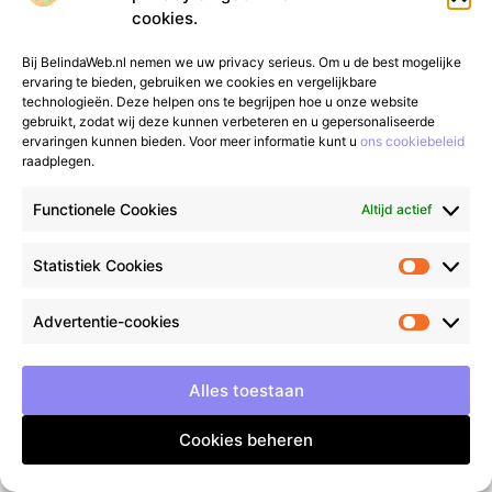
cookies.
Bij BelindaWeb.nl nemen we uw privacy serieus. Om u de best mogelijke
Ontdek de wereld van schoorsteenveger in
ervaring te bieden, gebruiken we cookies en vergelijkbare
Sneek
technologieën. Deze helpen ons te begrijpen hoe u onze website
Een goed onderhouden huis betekent meer
gebruikt, zodat wij deze kunnen verbeteren en u gepersonaliseerde
dan alleen een mooie gevel en een frisse
ervaringen kunnen bieden. Voor meer informatie kunt u
ons cookiebeleid
verflaag. Het omvat ook de elementen die je
raadplegen.
normaal niet ziet,
Functionele Cookies
Altijd actief
Winkelen
Statistiek Cookies
Advertentie-cookies
WINKELEN
Alles toestaan
Cookies beheren