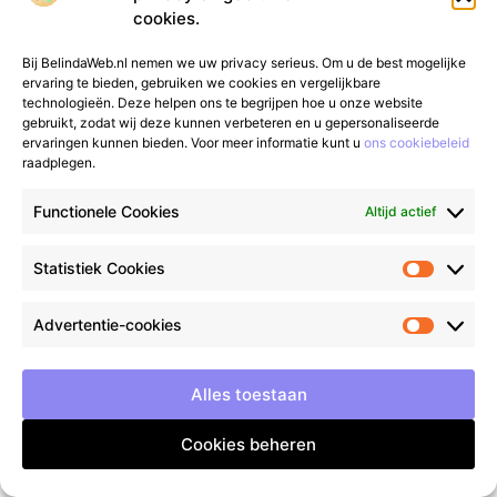
cookies.
Winkelen
Bij BelindaWeb.nl nemen we uw privacy serieus. Om u de best mogelijke
ervaring te bieden, gebruiken we cookies en vergelijkbare
technologieën. Deze helpen ons te begrijpen hoe u onze website
gebruikt, zodat wij deze kunnen verbeteren en u gepersonaliseerde
ervaringen kunnen bieden. Voor meer informatie kunt u
ons cookiebeleid
raadplegen.
Functionele Cookies
Altijd actief
Statistiek Cookies
Van alledaags tot bijzonder – lees het op
gfgmarketing.nl.
Ontdek inspirerende blogs
Advertentie-cookies
en artikelen over alles wat het dagelijks leven
te bieden heeft.
Alles toestaan
Bericht categorie
Cookies beheren
Onze informatie