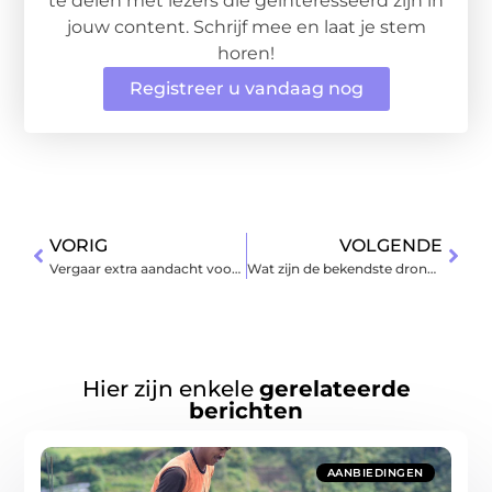
te delen met lezers die geïnteresseerd zijn in
jouw content. Schrijf mee en laat je stem
horen!
Registreer u vandaag nog
VORIG
VOLGENDE
Vergaar extra aandacht voor uw product met foliedruk van dé expert in Gelderland
Wat zijn de bekendste drones?
Hier zijn enkele
gerelateerde
berichten
AANBIEDINGEN