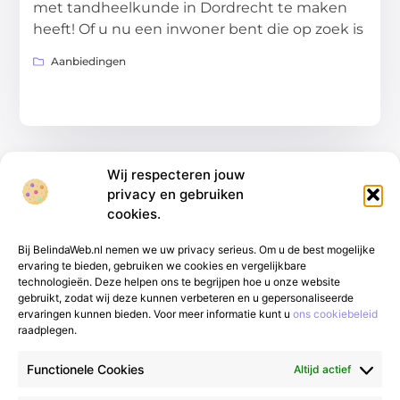
met tandheelkunde in Dordrecht te maken
heeft! Of u nu een inwoner bent die op zoek is
Aanbiedingen
Wij respecteren jouw
privacy en gebruiken
cookies.
Bij BelindaWeb.nl nemen we uw privacy serieus. Om u de best mogelijke
ervaring te bieden, gebruiken we cookies en vergelijkbare
technologieën. Deze helpen ons te begrijpen hoe u onze website
gebruikt, zodat wij deze kunnen verbeteren en u gepersonaliseerde
Van alledaags tot bijzonder – lees het op
ervaringen kunnen bieden. Voor meer informatie kunt u
ons cookiebeleid
raadplegen.
gfgmarketing.nl.
Ontdek inspirerende blogs
en artikelen over alles wat het dagelijks leven
Functionele Cookies
Altijd actief
te bieden heeft.