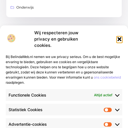
Onderwijs
Wij respecteren jouw
privacy en gebruiken
cookies.
Bij BelindaWeb.nl nemen we uw privacy serieus. Om u de best mogelijke
ervaring te bieden, gebruiken we cookies en vergelijkbare
technologieën. Deze helpen ons te begrijpen hoe u onze website
gebruikt, zodat wij deze kunnen verbeteren en u gepersonaliseerde
Van alledaags tot bijzonder – lees het op
ervaringen kunnen bieden. Voor meer informatie kunt u
ons cookiebeleid
raadplegen.
gfgmarketing.nl.
Ontdek inspirerende blogs
en artikelen over alles wat het dagelijks leven
Functionele Cookies
Altijd actief
te bieden heeft.
Bericht categorie
Statistiek Cookies
Advertentie-cookies